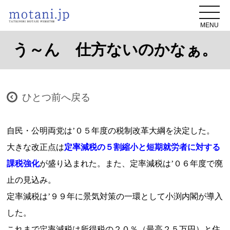
MENU
う～ん 仕方ないのかなぁ。
ひとつ前へ戻る
自民・公明両党は’０５年度の税制改革大綱を決定した。
大きな改正点は
定率減税の５割縮小と短期就労者に対する
課税強化
が盛り込まれた。また、定率減税は’０６年度で廃
止の見込み。
定率減税は’９９年に景気対策の一環として小渕内閣が導入
した。
これまで定率減税は所得税の２０％（最高２５万円）と住