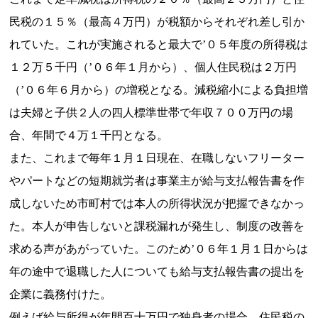
民税の１５％（最高４万円）が税額からそれぞれ差し引か
れていた。これが実施されると最大で’０５年度の所得税は
１２万５千円（’０６年１月から）、個人住民税は２万円
（’０６年６月から）の増税となる。減税縮小による負担増
は夫婦と子供２人の四人標準世帯で年収７００万円の場
合、年間で４万１千円となる。
また、これまで毎年１月１日現在、在職しないフリーター
やパートなどの短期就労者は事業主が給与支払報告書を作
成しないため市町村では本人の所得状況が把握できなかっ
た。本人が申告しないと課税漏れが発生し、制度の改善を
求める声があがっていた。このため’０６年１月１日からは
年の途中で退職した人についても給与支払報告書の提出を
企業に義務付けた。
例えば給与所得が年間百十万円で独身者の場合、住民税の