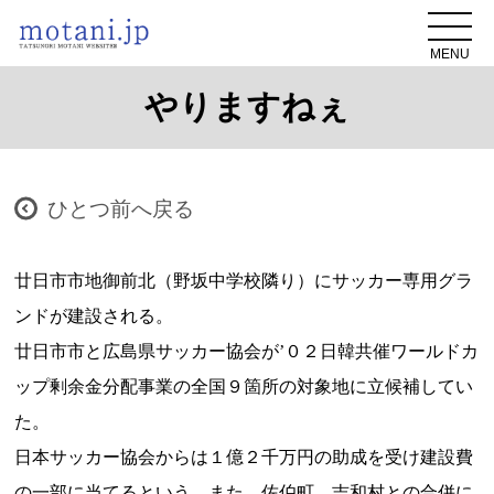
MENU
やりますねぇ
ひとつ前へ戻る
廿日市市地御前北（野坂中学校隣り）にサッカー専用グラ
ンドが建設される。
廿日市市と広島県サッカー協会が’０２日韓共催ワールドカ
ップ剰余金分配事業の全国９箇所の対象地に立候補してい
た。
日本サッカー協会からは１億２千万円の助成を受け建設費
の一部に当てるという。また、佐伯町、吉和村との合併に