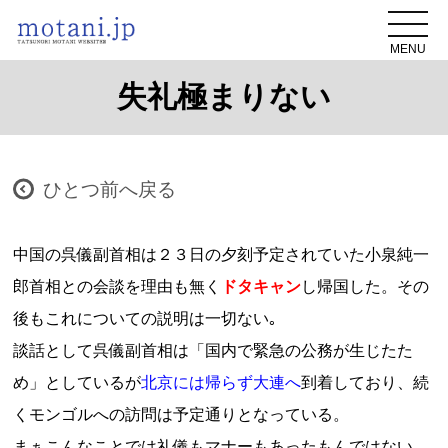
MENU
失礼極まりない
ひとつ前へ戻る
中国の呉儀副首相は２３日の夕刻予定されていた小泉純一
郎首相との会談を理由も無く
ドタキャン
し帰国した。その
後もこれについての説明は一切ない｡
談話として呉儀副首相は「国内で緊急の公務が生じたた
め」としているが
北京には帰らず大連へ
到着しており、続
くモンゴルへの訪問は予定通りとなっている。
まぁこんなことでは礼儀もマナーもあったもんではない｡