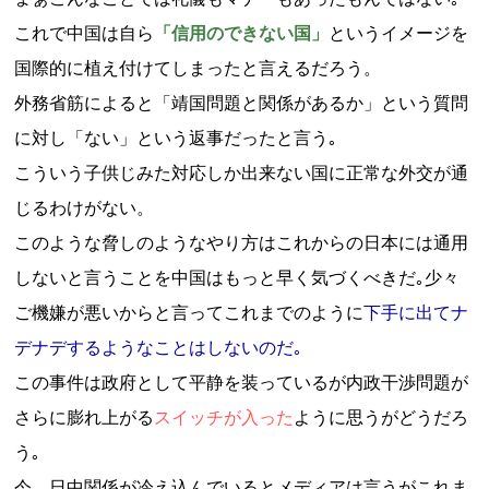
これで中国は自ら
「信用のできない国」
というイメージを
国際的に植え付けてしまったと言えるだろう。
外務省筋によると「靖国問題と関係があるか」という質問
に対し「ない」という返事だったと言う｡
こういう子供じみた対応しか出来ない国に正常な外交が通
じるわけがない。
このような脅しのようなやり方はこれからの日本には通用
しないと言うことを中国はもっと早く気づくべきだ｡少々
ご機嫌が悪いからと言ってこれまでのように
下手に出てナ
デナデするようなことはしないのだ｡
この事件は政府として平静を装っているが内政干渉問題が
さらに膨れ上がる
スイッチが入った
よう
に
思うがどうだろ
う｡
今、日中関係が冷え込んでいるとメディアは言うがこれま