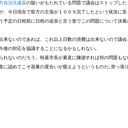
方自治法違反
の疑いがもたれている問題で議会はストップした
が、今日現在で双方の主張が１００％完了したという状況に至
う予定の日程前に日程の追加と言う形でこの問題について決着
出来ないのであれば、これ以上日数の浪費は出来ないので議会
今後の対応を協議することになるかもしれない｡
られないのだろう。秋葉市長が素直に陳謝すれば何の問題もな
直に認めてこそ器量の度合いが窺えようというものだ｡突っ張