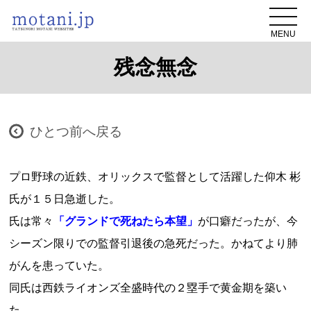
MENU
残念無念
ひとつ前へ戻る
プロ野球の近鉄、オリックスで監督として活躍した仰木 彬
氏が１５日急逝した。
氏は常々
「グランドで死ねたら本望」
が口癖だったが、今
シーズン限りでの監督引退後の急死だった。かねてより肺
がんを患っていた。
同氏は西鉄ライオンズ全盛時代の２塁手で黄金期を築い
た。