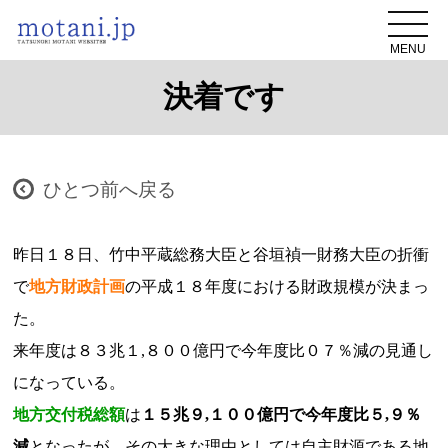
MENU
決着です
ひとつ前へ戻る
昨日１８日、竹中平蔵総務大臣と谷垣禎一財務大臣の折衝
で
地方財政計画
の平成１８年度における財政規模が決まっ
た。
来年度は８３兆１,８００億円で今年度比０７％減の見通し
になっている。
地方交付税総額
は
１５兆９,１００億円で今年度比５,９％
減
となったが、その大きな理由としては自主財源である地