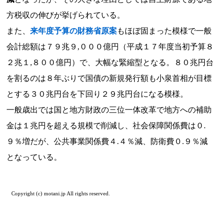
方税収の伸びが挙げられている。
また、
来年度予算の財務省原案
もほぼ固まった模様で一般
会計総額は７９兆９,０００億円（平成１７年度当初予算８
２兆１,８００億円）で、大幅な緊縮型となる。８０兆円台
を割るのは８年ぶりで国債の新規発行額も小泉首相が目標
とする３０兆円台を下回り２９兆円台になる模様。
一般歳出では国と地方財政の三位一体改革で地方への補助
金は１兆円を超える規模で削減し、社会保障関係費は０.
９％増だが、公共事業関係費４.４％減、防衛費０.９％減
となっている。
Copyright (c) motani.jp All rights reserved.