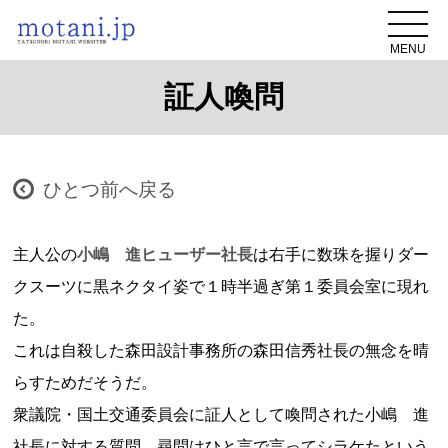
MENU
証人喚問
ひとつ前へ戻る
主人公の
小嶋 進ヒューザー社長
は右手に数珠を握りダー
クスーツに黒ネクタイ姿で１時半過ぎ第１委員会室に現れ
た。
これは自殺した森田設計事務所の森田信秀社長の無念を晴
らすためだそうだ。
衆議院・国土交通委員会に証人として喚問された小嶋 進
社長に対する質問、尋問はひと言で言ってシラケたという