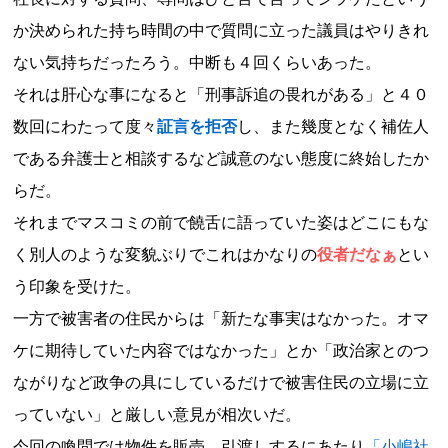
か決められた持ち時間の中で質問に立った議員はやりきれ
ない気持ちだったろう。中断も４回くらいあった。
それは肝心な事になると「刑事訴追の畏れがある」と４０
数回にわたって度々
証言を拒否
し、また幾度となく補佐人
である弁護士と相談するなど誠意のない態度に終始したか
らだ。
それまでマスコミの前で饒舌に語っていた姿はどこにもな
く別人のような変貌ぶりでこれはかなりの
役者だなぁ
とい
う
印象を受けた。
一方で被害者の住民からは「新たな事実はなかった。オマ
ケに期待していた内容ではなかった」とか「政治家とのつ
ながりなど政争の具にしているだけで被害住民の立場に立
っていない」と厳しい意見が相次いだ。
今回の喚問では物件を販売、引渡しするにあたり
「小嶋社