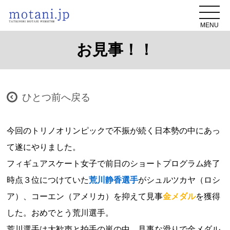
MENU
お見事！！
ひとつ前へ戻る
今回のトリノオリンピックで不振が続く日本勢の中にあっ
て遂にやりました。
フィギュアスケート女子で前日のショートプログラム終了
時点３位につけていた
荒川静香選手
がシュルツカヤ（ロシ
ア）、コーエン（アメリカ）を抑えて見事
金メダル
を獲得
した。おめでとう荒川選手。
荒川選手は大歓声と拍手の嵐の中、見事な滑りで金メダル