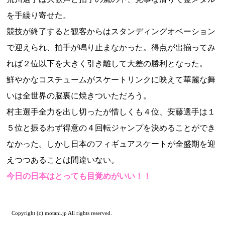
を手繰り寄せた。
競技が終了すると観客からはスタンディングオベーション
で迎えられ、拍手が鳴り止まなかった。得点が出揃ってみ
れば２位以下を大きく引き離して大差の勝利となった。
鮮やかなコスチュームがスケートリンクに映えて華麗な舞
いは全世界の脳裏に焼きついただろう。
村主選手全力を出し切ったが惜しくも４位、安藤選手は１
５位と振るわず得意の４回転ジャンプを決めることができ
なかった。しかし日本のフィギュアスケートが全盛期を迎
えつつあることは間違いない。
今日の日本はとっても目覚めがいい！！
Copyright (c) motani.jp All rights reserved.