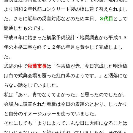
より昭和２年鉄筋コンクリート製の橋に建て替えられまし
た。さらに近年の災害対応などのため本日、
３代目
として
開通したものです。
平成６年に始まった橋梁予備設計・地質調査から平成１３
年の本格工事を経て１２年の年月を費やして完成しまし
た。
式辞の中で
秋葉市長
は「住吉橋が赤、今日完成した明治橋
は白で式典会場を覆った紅白幕のようです。」と洒落にな
らない話をしていました。
私は「あ～、青でなくてよかった」と思ったのでしたが、
会場内に設置された看板は今日の表題のとおり、しっかり
と自分のイメージカラーを使っていました。
それにしても「よりによってこんな日に大雨になることは
ないじゃないか」と誰かがボヤいていましたが、その犯人