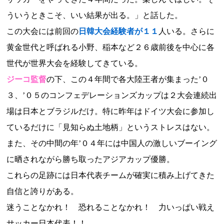
ういうときこそ、いい結果が出る。」と話した。
この大会には前回の
日韓大会経験者が１１
人いる。さらに
黄金世代と呼ばれる小野、稲本など２６歳前後を中心に各
世代が世界大会を経験してきている。
ジーコ監督
の下、この４年間で各大陸王者が集まった’０
３、’０５のコンフェデレーションズカップは２大会連続出
場は日本とブラジルだけ。特に昨年はドイツ大会に参加し
ているだけに「見知らぬ土地柄」というストレスはない。
また、その中間の年’０４年には中国人の激しいブーイング
に晒されながら勝ち取ったアジアカップ優勝。
これらの足跡には日本代表チームが確実に積み上げてきた
自信と誇りがある。
迷うことなかれ！ 恐れることなかれ！ 力いっぱい戦え
サッカー日本代表！！