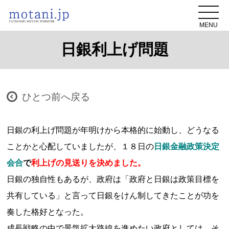
MENU
日銀利上げ問題
ひとつ前へ戻る
日銀の利上げ問題が年明けから本格的に始動し、どうなる
ことかと心配していましたが、１８日の
日銀金融政策決定
会合
で
利上げの見送りを決めました
。
日銀の独自性もあるが、政府は「政府と日銀は政策目標を
共有している」と言って日銀をけん制してきたことが功を
奏した格好となった。
成長戦略の中で景気拡大路線を進めたい政府としては、そ