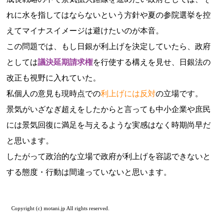
れに水を指してはならないという方針や夏の参院選挙を控
えてマイナスイメージは避けたいのが本音。
この問題では、もし日銀が利上げを決定していたら、政府
としては
議決延期請求権
を行使する構えを見せ、日銀法の
改正も視野に入れていた。
私個人の意見も現時点での
利上げには反対
の立場です。
景気がいざなぎ超えをしたからと言っても中小企業や庶民
には景気回復に満足を与えるような実感はなく時期尚早だ
と思います。
したがって政治的な立場で政府が利上げを容認できないと
する態度・行動は間違っていないと思います。
Copyright (c) motani.jp All rights reserved.