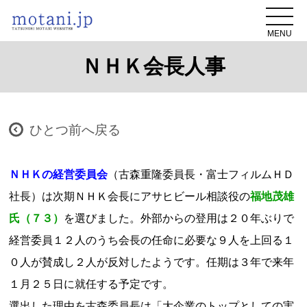
MENU
ＮＨＫ会長人事
ひとつ前へ戻る
ＮＨＫの経営委員会
（古森重隆委員長・富士フィルムＨＤ
社長）は次期ＮＨＫ会長にアサヒビール相談役の
福地茂雄
氏（７３）
を選びました。外部からの登用は２０年ぶりで
経営委員１２人のうち会長の任命に必要な９人を上回る１
０人が賛成し２人が反対したようです。任期は３年で来年
１月２５日に就任する予定です。
選出した理由を古森委員長は「大企業のトップとしての実