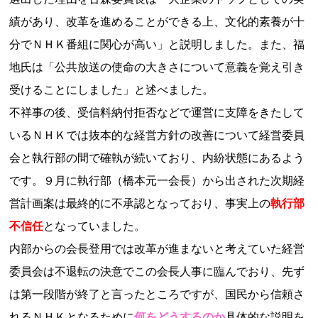
績があり、改革を進めることができる上、文化的素養が十
分でＮＨＫ番組に関心が高い」と説明しました。また、福
地氏は「公共放送の使命の大きさについて意義を覚え引き
受けることにしました」と述べました。
不祥事の後、受信料納付拒否などで運営に支障をきたして
いるＮＨＫでは抜本的な経営方針の改善について経営委員
会と執行部の間で確執が続いており、内紛状態にあるよう
です。９月に執行部（橋本元一会長）から出された次期経
営計画案は最終的に不承認となっており、事実上の
執行部
不信任
となっていました。
内部からの会長登用では改革が進まないと考えていた経営
委員会は不退転の決意でこの会長人事に臨んでおり、先ず
は第一段階が終了と言ったところですが、国民から信頼さ
れるＮＨＫとなるために
何をどうするのか
具体的な説明を