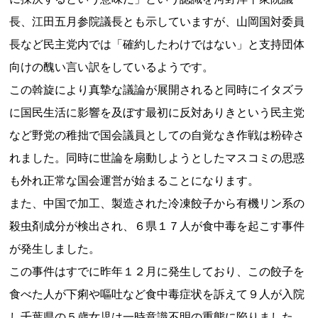
長、江田五月参院議長とも示していますが、山岡国対委員
長など民主党内では「確約したわけではない」と支持団体
向けの醜い言い訳をしているようです。
この斡旋により真摯な議論が展開されると同時にイタズラ
に国民生活に影響を及ぼす最初に反対ありきという民主党
など野党の稚拙で国会議員としての自覚なき作戦は粉砕さ
れました。同時に世論を扇動しようとしたマスコミの思惑
も外れ正常な国会運営が始まることになります。
また、中国で加工、製造された冷凍餃子から有機リン系の
殺虫剤成分が検出され、６県１７人が食中毒を起こす事件
が発生しました。
この事件はすでに昨年１２月に発生しており、この餃子を
食べた人が下痢や嘔吐など食中毒症状を訴えて９人が入院
し千葉県の５歳女児は一時意識不明の重態に陥りました。