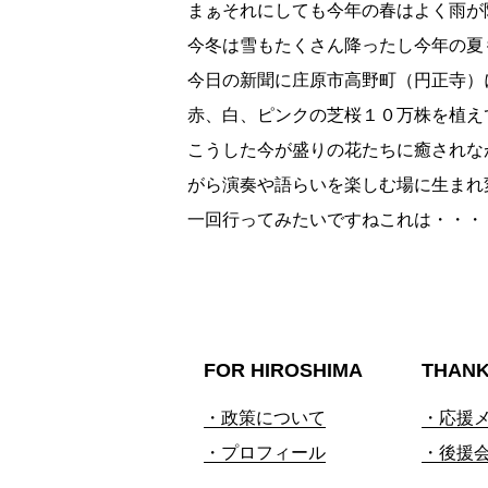
まぁそれにしても今年の春はよく雨が
今冬は雪もたくさん降ったし今年の夏
今日の新聞に庄原市高野町（円正寺）
赤、白、ピンクの芝桜１０万株を植え
こうした今が盛りの花たちに癒されな
がら演奏や語らいを楽しむ場に生まれ
一回行ってみたいですねこれは・・・
FOR HIROSHIMA
THAN
・政策について
・応援
・プロフィール
・後援