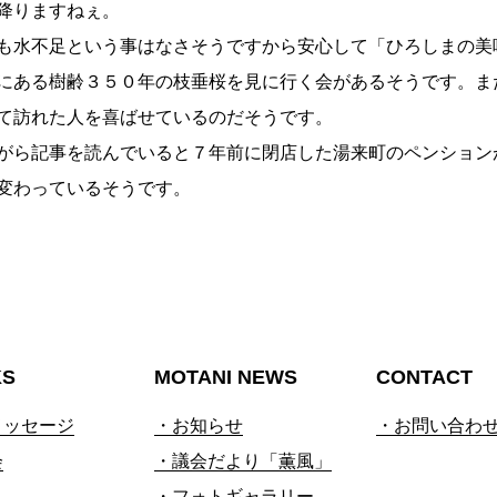
降りますねぇ。
も水不足という事はなさそうですから安心して「ひろしまの美
にある樹齢３５０年の枝垂桜を見に行く会があるそうです。ま
て訪れた人を喜ばせているのだそうです。
がら記事を読んでいると７年前に閉店した湯来町のペンション
変わっているそうです。
KS
MOTANI NEWS
CONTACT
メッセージ
・お知らせ
・お問い合わ
会
・議会だより「薫風」
・フォトギャラリー