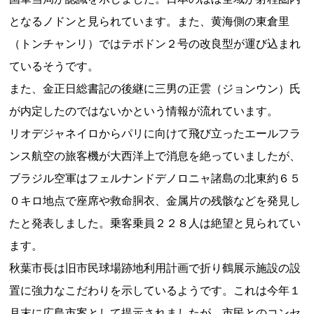
となるノドンと見られています。また、黄海側の東倉里
（トンチャンリ）ではテポドン２号の改良型が運び込まれ
ているそうです。
また、金正日総書記の後継に三男の正雲（ジョンウン）氏
が内定したのではないかという情報が流れています。
リオデジャネイロからパリに向けて飛び立ったエールフラ
ンス航空の旅客機が大西洋上で消息を絶っていましたが、
ブラジル空軍はフェルナンドデノロニャ諸島の北東約６５
０キロ地点で座席や救命胴衣、金属片の残骸などを発見し
たと発表しました。乗客乗員２２８人は絶望と見られてい
ます。
秋葉市長は旧市民球場跡地利用計画で折り鶴展示施設の設
置に強力なこだわりを示しているようです。これは今年１
月末に広島市案として提示されましたが、市民とのコンセ