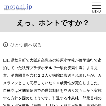
MENU
えっ、ホントですか？
ひとつ前へ戻る
山口県秋芳町で大阪府高槻市の松原小学校が修学旅行で宿
泊していた秋芳プラザホテルで一酸化炭素中毒により児
童、消防団員を含む２２人が病院に搬送されましたが、カ
メラマンとして同行していた２６歳男性が死亡しました。
自民党は次期衆院選での世襲制限を見送り次々回から実施
する方針を固めたようです。引退する小泉純一郎元首相の
次男・進次郎氏（神奈川１１区）と臼井日出男元法相の長