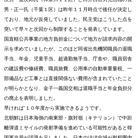
男・正一氏（千葉１区）は昨年１１月時点で後任が決定し
ており、地元が反発していました。民主党はこうした点を
突いて早々と次回から制限することを発表しています。
国直轄公共事業の地方負担金について地方が請求内容の開
示を求めていましたが、このほど同省出先機関職員の退職
手当、年金、児童手当、超過勤無手当、庁舎や、職員宿舎
の建設費や修繕費、職員旅費、公用車の自動車重量税、一
部備品など工事とは直接関係ない費用が含まれていたこと
が明らかとなり、金子一義国交相は退職手当と年金負担分
の廃止を表明しました。
早ければ’１０年度から実施できるようです。
北朝鮮は日本海側の南東部・旗対嶺（キテリョン）で中距
離弾道ミサイルの発射準備を進めている可能性があると韓
国軍当局が認識を示しました。日本のほぼ全域が射程圏内