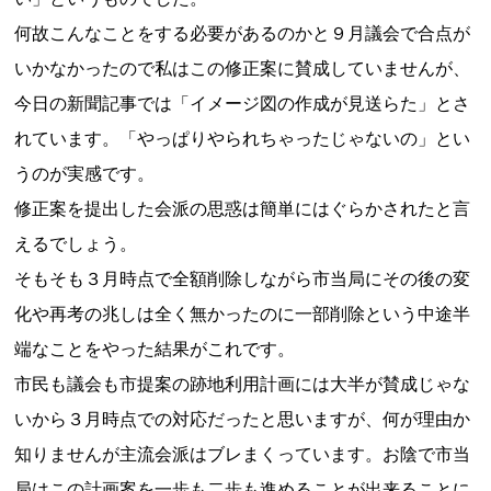
何故こんなことをする必要があるのかと９月議会で合点が
いかなかったので私はこの修正案に賛成していませんが、
今日の新聞記事では「イメージ図の作成が見送らた」とさ
れています。「やっぱりやられちゃったじゃないの」とい
うのが実感です。
修正案を提出した会派の思惑は簡単にはぐらかされたと言
えるでしょう。
そもそも３月時点で全額削除しながら市当局にその後の変
化や再考の兆しは全く無かったのに一部削除という中途半
端なことをやった結果がこれです。
市民も議会も市提案の跡地利用計画には大半が賛成じゃな
いから３月時点での対応だったと思いますが、何が理由か
知りませんが主流会派はブレまくっています。お陰で市当
局はこの計画案を一歩も二歩も進めることが出来ることに