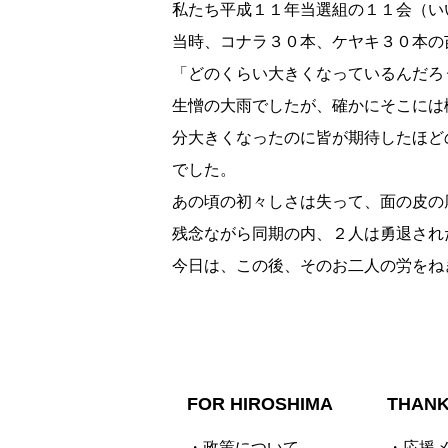
私たち平成１１年当選組の１１会（い
当時、コナラ３０本、ケヤキ３０本の
「どのくらい大きくなっているんだろ
生憎の大雨でしたが、確かにそこには
分大きくなったのに皆が期待したほど
でした。
あの頃の初々しさは失って、面の皮の
残念ながら同期の内、２人は勇退さ
今日は、この後、そのお二人の労をね
FOR HIROSHIMA
THAN
・政策について
・応援