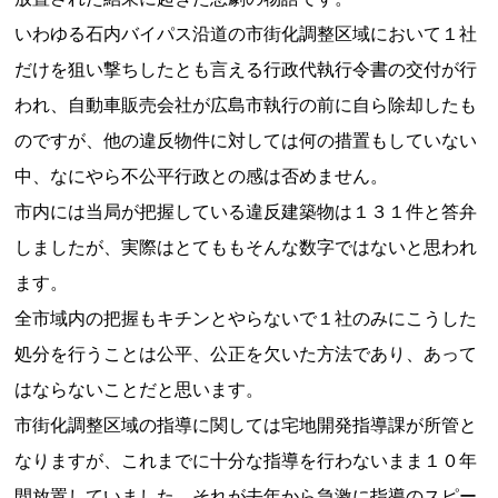
いわゆる石内バイパス沿道の市街化調整区域において１社
だけを狙い撃ちしたとも言える行政代執行令書の交付が行
われ、自動車販売会社が広島市執行の前に自ら除却したも
のですが、他の違反物件に対しては何の措置もしていない
中、なにやら不公平行政との感は否めません。
市内には当局が把握している違反建築物は１３１件と答弁
しましたが、実際はとてももそんな数字ではないと思われ
ます。
全市域内の把握もキチンとやらないで１社のみにこうした
処分を行うことは公平、公正を欠いた方法であり、あって
はならないことだと思います。
市街化調整区域の指導に関しては宅地開発指導課が所管と
なりますが、これまでに十分な指導を行わないまま１０年
間放置していました。それが去年から急激に指導のスピー