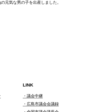
gの元気な男の子を出産しました。
LINK
せ
・議会中継
・広島市議会会議録
・全国市議会議長会