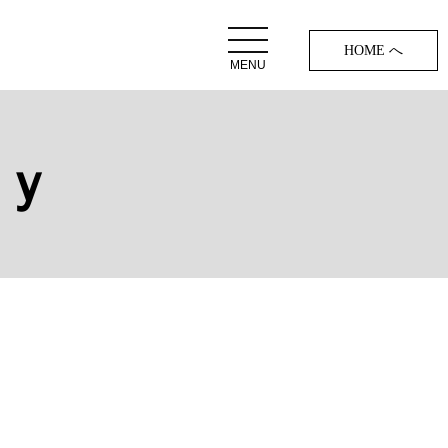
HOME へ
MENU
ｏｙ