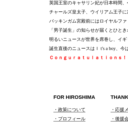
英国王室のキャサリン妃が日本時間、
チャールズ皇太子、ウイリアム王子に
バッキンガム宮殿前にはロイヤルファ
「男子誕生」の知らせが届くとひとき
明るいニュースが世界を席巻し、イギ
誕生直後のニュースはＩ t’s a boy、今
Ｃｏｎｇｕｒａｔｕｌａｔｉｏｎｓ！
FOR HIROSHIMA
THAN
・政策について
・応援
・プロフィール
・後援