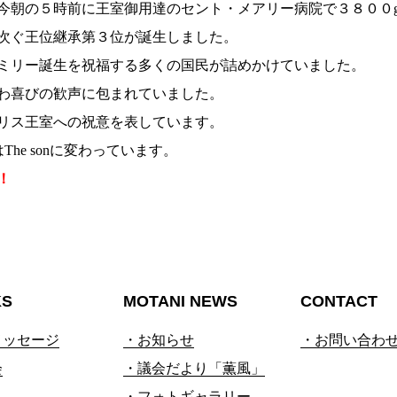
今朝の５時前に王室御用達のセント・メアリー病院で３８００
次ぐ王位継承第３位が誕生しました。
ミリー誕生を祝福する多くの国民が詰めかけていました。
わ喜びの歓声に包まれていました。
リス王室への祝意を表しています。
はThe sonに変わっています。
！
KS
MOTANI NEWS
CONTACT
メッセージ
・お知らせ
・お問い合わ
会
・議会だより「薫風」
・フォトギャラリー