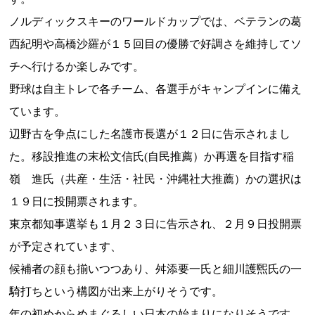
ノルディックスキーのワールドカップでは、ベテランの葛
西紀明や高橋沙羅が１５回目の優勝で好調さを維持してソ
チへ行けるか楽しみです。
野球は自主トレで各チーム、各選手がキャンプインに備え
ています。
辺野古を争点にした名護市長選が１２日に告示されまし
た。移設推進の末松文信氏(自民推薦）か再選を目指す稲
嶺 進氏（共産・生活・社民・沖縄社大推薦）かの選択は
１９日に投開票されます。
東京都知事選挙も１月２３日に告示され、２月９日投開票
が予定されています、
候補者の顔も揃いつつあり、舛添要一氏と細川護煕氏の一
騎打ちという構図が出来上がりそうです。
年の初めからめまぐるしい日本の始まりになりそうです。