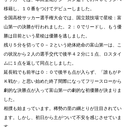
移籍し、１０番をつけてデビューしました。
全国高校サッカー選手権大会では、国立競技場で星稜：富
山第一の決勝が行われました。２：０でリードし、もう優
勝は目前という星稜は優勝を逃しました。
残り５分を切って０－２という絶体絶命の富山第一は、こ
の状況から２人の選手交代で後半４２分に１点、ロスタイ
ムに１点を返して同点としました。
延長戦でも前半は０：０で後半も点が入らず、「誰もがＰ
Ｋ戦か」と思い始めた終了間際になってフリースローから
劇的な決勝点が入って富山第一の劇的な初優勝が決まりま
した。
相撲も始まっています。稀勢の里の綱とりが注目されてい
ます。しかし、初日から土がついて不安を感じさせていま
す。