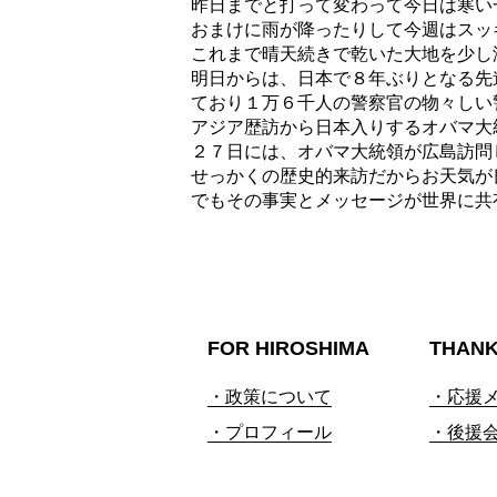
昨日までと打って変わって今日は寒い
おまけに雨が降ったりして今週はスッ
これまで晴天続きで乾いた大地を少し
明日からは、日本で８年ぶりとなる先
ており１万６千人の警察官の物々しい
アジア歴訪から日本入りするオバマ大
２７日には、オバマ大統領が広島訪問
せっかくの歴史的来訪だからお天気が
でもその事実とメッセージが世界に共
FOR HIROSHIMA
THAN
・政策について
・応援
・プロフィール
・後援