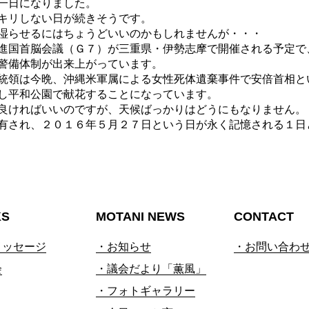
一日になりました。
キリしない日が続きそうです。
湿らせるにはちょうどいいのかもしれませんが・・・
進国首脳会議（Ｇ７）が三重県・伊勢志摩で開催される予定で
警備体制が出来上がっています。
統領は今晩、沖縄米軍属による女性死体遺棄事件で安倍首相と
し平和公園で献花することになっています。
良ければいいのですが、天候ばっかりはどうにもなりません。
有され、２０１６年５月２７日という日が永く記憶される１日
KS
MOTANI NEWS
CONTACT
メッセージ
・お知らせ
・お問い合わ
会
・議会だより「薫風」
・フォトギャラリー