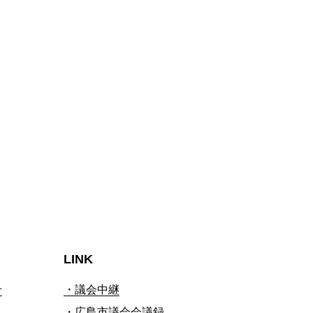
LINK
せ
・議会中継
・広島市議会会議録