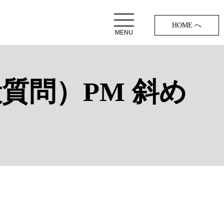
HOME へ
MENU
般質問）PM 斜め