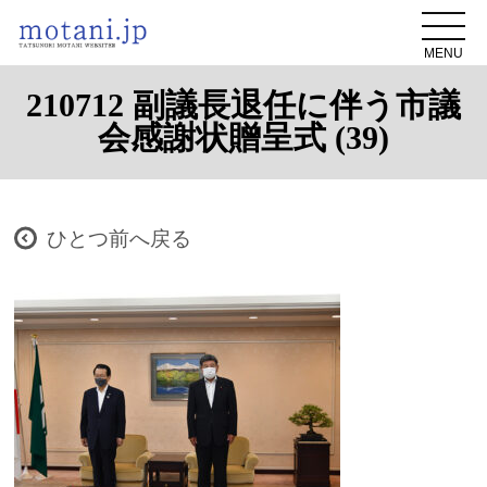
MENU
210712 副議長退任に伴う市議
会感謝状贈呈式 (39)
ひとつ前へ戻る