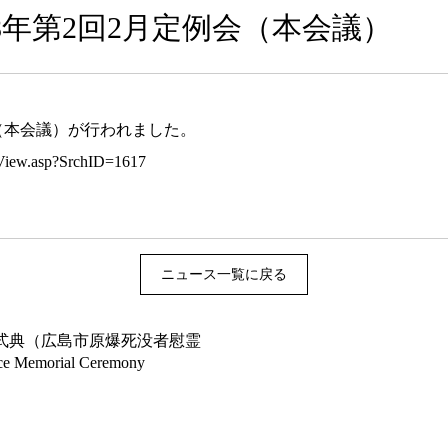
令和8年第2回2月定例会（本会議）
例会（本会議）が行われました。
o_View.asp?SrchID=1617
ニュース一覧に戻る
記念式典（広島市原爆死没者慰霊
emorial Ceremony